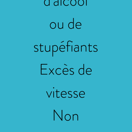
d'alcool
ou de
stupéfiants
Excès de
vitesse
Non