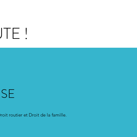
TE !
ISE
 routier et Droit de la famille.