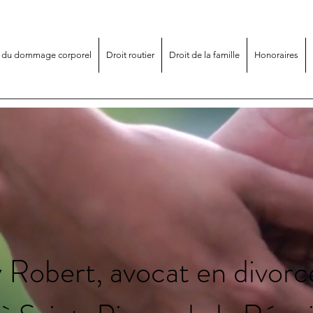
t du dommage corporel
Droit routier
Droit de la famille
Honoraires
Robert, avocat en divorce